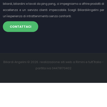
biliardi, biliardini e tavoli da ping pong, ci impegniamo a offrire prodotti di
eccellenza e un servizio clienti impeccabile. Scegli BiliardiAngelini per
un'esperienza di intrattenimento senza confronti.
CONTATTACI
Biliardi Angelini © 2026. realizzazione siti web a Rimini e tutt'Italia -
partita iva 04478170402